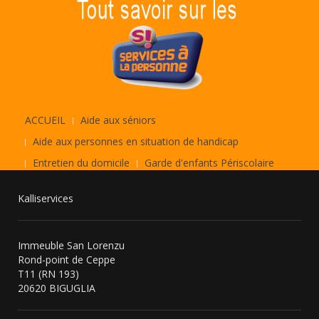
ACCUEIL
Aide aux séniors
Aide aux personnes en situation de handicap
Entretien du domicile
Garde d'enfants Périscolaire
Kalliservices
Immeuble San Lorenzu
Rond-point de Ceppe
T11 (RN 193)
20620 BIGUGLIA