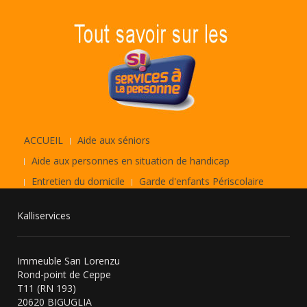
ACCUEIL
Aide aux séniors
Aide aux personnes en situation de handicap
Entretien du domicile
Garde d'enfants Périscolaire
Kalliservices
Immeuble San Lorenzu
Rond-point de Ceppe
T11 (RN 193)
20620 BIGUGLIA