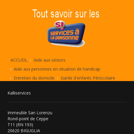
ACCUEIL
Aide aux séniors
Aide aux personnes en situation de handicap
Entretien du domicile
Garde d'enfants Périscolaire
Kalliservices
Immeuble San Lorenzu
Rond-point de Ceppe
T11 (RN 193)
20620 BIGUGLIA